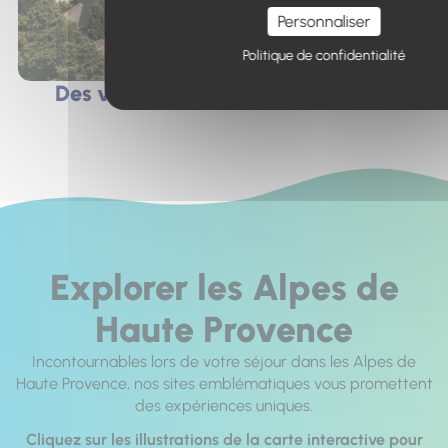
Personnaliser
Politique de confidentialité
Des villes et villages de caractère
Explorer les Alpes de
Haute Provence
Incontournables lors de votre séjour dans les Alpes de
Haute Provence, nos sites emblématiques vous promettent
des expériences uniques.
Cliquez sur les illustrations de la carte interactive pour