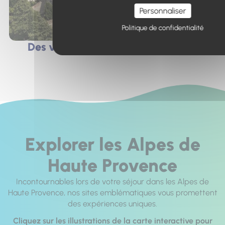
Personnaliser
Politique de confidentialité
Des villes et villages de caractère
Explorer les Alpes de
Haute Provence
Incontournables lors de votre séjour dans les Alpes de
Haute Provence, nos sites emblématiques vous promettent
des expériences uniques.
Cliquez sur les illustrations de la carte interactive pour