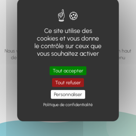
vous cherchez à
accéder n'existe
pas... ou plus.
Ce site utilise des
cookies et vous donne
le contrôle sur ceux que
Nous vous invitons à utiliser le moteur de recherche en haut
vous souhaitez activer
de page, ou à utiliser le menu pour trouver le contenu
recherché.
Tout accepter
Retour à l'accueil
Tout refuser
Personnaliser
Politique de confidentialité