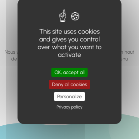
vous cherchez à
accéder n'existe
pas... ou plus.
This site uses cookies
and gives you control
over what you want to
Nous vous invitons à utiliser le moteur de recherche en haut
activate
de page, ou à utiliser le menu pour trouver le contenu
recherché.
OK, accept all
Retour à l'accueil
Deny all cookies
Personalize
Privacy policy