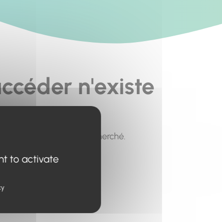
ccéder n'existe
pour trouver le contenu recherché.
nt to activate
cy