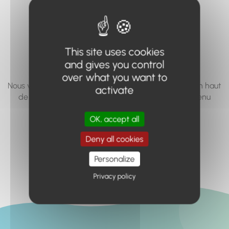
vous cherchez à
accéder n'existe
pas... ou plus.
This site uses cookies
and gives you control
over what you want to
Nous vous invitons à utiliser le moteur de recherche en haut
activate
de page, ou à utiliser le menu pour trouver le contenu
recherché.
OK, accept all
Retour à l'accueil
Deny all cookies
Personalize
Privacy policy