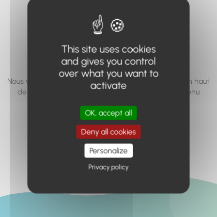
vous cherchez à
accéder n'existe
pas... ou plus.
This site uses cookies
and gives you control
over what you want to
Nous vous invitons à utiliser le moteur de recherche en haut
activate
de page, ou à utiliser le menu pour trouver le contenu
recherché.
OK, accept all
Retour à l'accueil
Deny all cookies
Personalize
Privacy policy