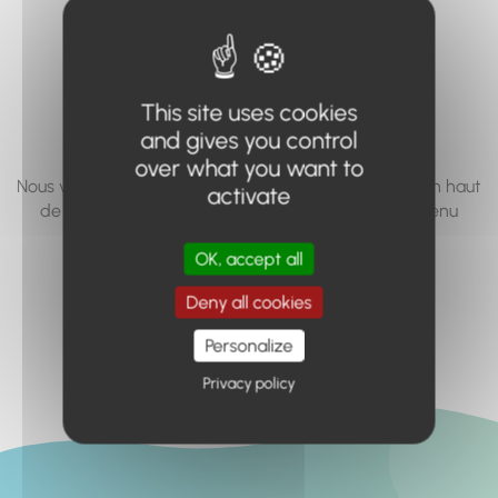
vous cherchez à
accéder n'existe
pas... ou plus.
This site uses cookies
and gives you control
over what you want to
Nous vous invitons à utiliser le moteur de recherche en haut
activate
de page, ou à utiliser le menu pour trouver le contenu
recherché.
OK, accept all
Retour à l'accueil
Deny all cookies
Personalize
Privacy policy