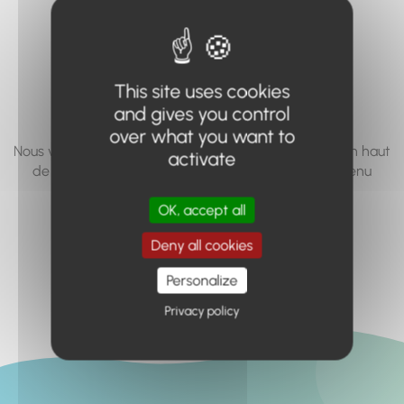
vous cherchez à
accéder n'existe
pas... ou plus.
This site uses cookies
and gives you control
over what you want to
Nous vous invitons à utiliser le moteur de recherche en haut
activate
de page, ou à utiliser le menu pour trouver le contenu
recherché.
OK, accept all
Retour à l'accueil
Deny all cookies
Personalize
Privacy policy