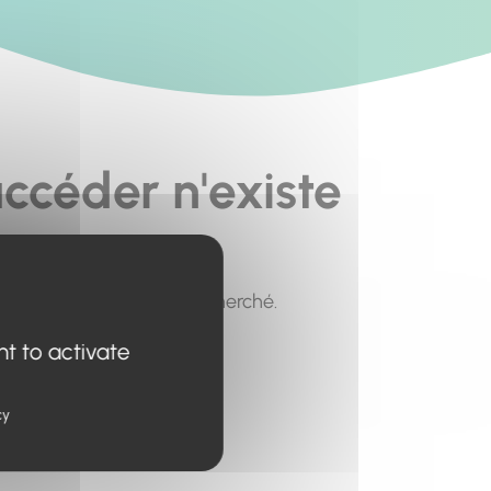
ccéder n'existe
pour trouver le contenu recherché.
nt to activate
cy