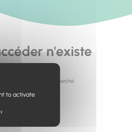
ccéder n'existe
pour trouver le contenu recherché.
nt to activate
cy