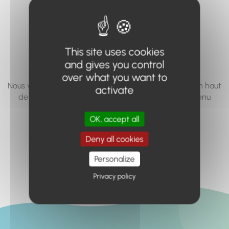
vous cherchez à
accéder n'existe
pas... ou plus.
This site uses cookies
and gives you control
over what you want to
Nous vous invitons à utiliser le moteur de recherche en haut
activate
de page, ou à utiliser le menu pour trouver le contenu
recherché.
OK, accept all
Retour à l'accueil
Deny all cookies
Personalize
Privacy policy