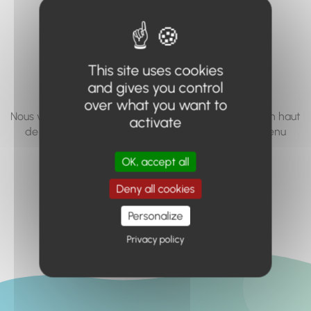
vous cherchez à
accéder n'existe
pas... ou plus.
This site uses cookies
and gives you control
over what you want to
Nous vous invitons à utiliser le moteur de recherche en haut
activate
de page, ou à utiliser le menu pour trouver le contenu
recherché.
OK, accept all
Retour à l'accueil
Deny all cookies
Personalize
Privacy policy