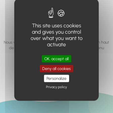
vous cherchez à
accéder n'existe
pas... ou plus.
This site uses cookies
and gives you control
over what you want to
Nous vous invitons à utiliser le moteur de recherche en haut
activate
de page, ou à utiliser le menu pour trouver le contenu
recherché.
OK, accept all
Retour à l'accueil
Deny all cookies
Personalize
Privacy policy