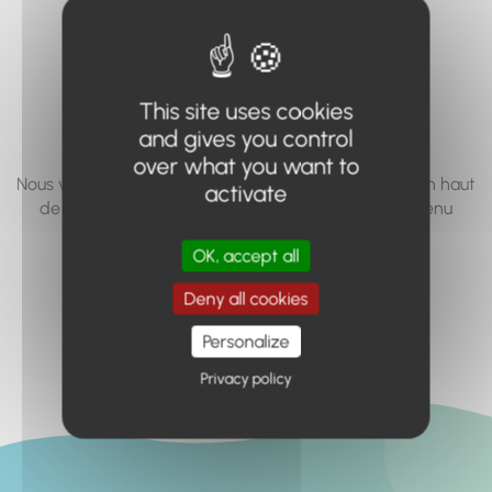
vous cherchez à
accéder n'existe
pas... ou plus.
This site uses cookies
and gives you control
over what you want to
Nous vous invitons à utiliser le moteur de recherche en haut
activate
de page, ou à utiliser le menu pour trouver le contenu
recherché.
OK, accept all
Retour à l'accueil
Deny all cookies
Personalize
Privacy policy