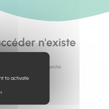
ccéder n'existe
pour trouver le contenu recherché.
nt to activate
cy