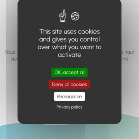
vous cherchez à
accéder n'existe
pas... ou plus.
This site uses cookies
and gives you control
over what you want to
Nous vous invitons à utiliser le moteur de recherche en haut
activate
de page, ou à utiliser le menu pour trouver le contenu
recherché.
OK, accept all
Retour à l'accueil
Deny all cookies
Personalize
Privacy policy