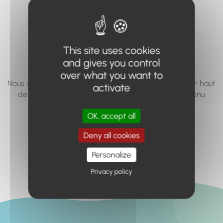
vous cherchez à
accéder n'existe
pas... ou plus.
This site uses cookies
and gives you control
over what you want to
Nous vous invitons à utiliser le moteur de recherche en haut
activate
de page, ou à utiliser le menu pour trouver le contenu
recherché.
OK, accept all
Retour à l'accueil
Deny all cookies
Personalize
Privacy policy