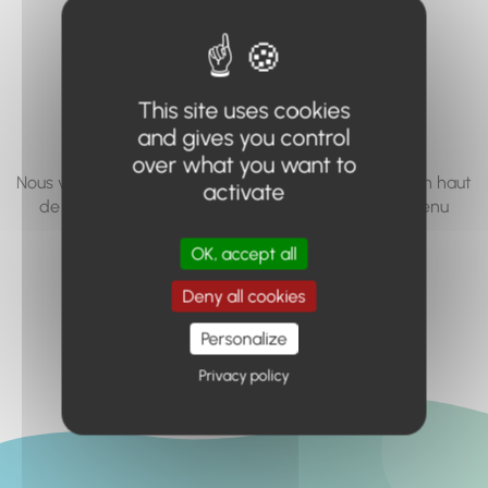
vous cherchez à
accéder n'existe
pas... ou plus.
This site uses cookies
and gives you control
over what you want to
Nous vous invitons à utiliser le moteur de recherche en haut
activate
de page, ou à utiliser le menu pour trouver le contenu
recherché.
OK, accept all
Retour à l'accueil
Deny all cookies
Personalize
Privacy policy