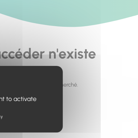
ccéder n'existe
pour trouver le contenu recherché.
nt to activate
cy