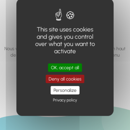
vous cherchez à
accéder n'existe
pas... ou plus.
This site uses cookies
and gives you control
over what you want to
Nous vous invitons à utiliser le moteur de recherche en haut
activate
de page, ou à utiliser le menu pour trouver le contenu
recherché.
OK, accept all
Retour à l'accueil
Deny all cookies
Personalize
Privacy policy