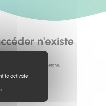
ccéder n'existe
pour trouver le contenu recherché.
nt to activate
cy