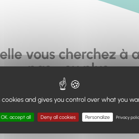
elle vous cherchez à a
pas... ou plus.
moteur de recherche en haut de page, ou à utiliser le menu 
s cookies and gives you control over what you wa
Retour à l'accueil
OK, accept all
Deny all cookies
Personalize
Privacy poli