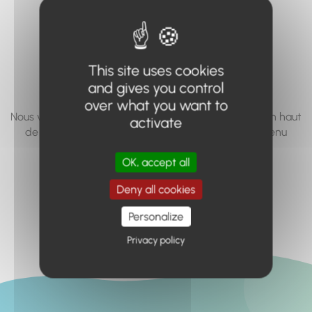
vous cherchez à
accéder n'existe
pas... ou plus.
This site uses cookies
and gives you control
over what you want to
Nous vous invitons à utiliser le moteur de recherche en haut
activate
de page, ou à utiliser le menu pour trouver le contenu
recherché.
OK, accept all
Retour à l'accueil
Deny all cookies
Personalize
Privacy policy