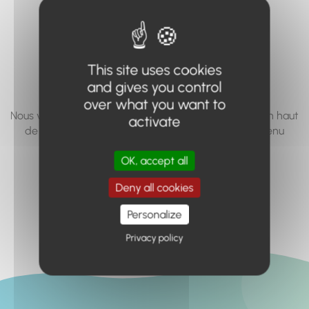
vous cherchez à
accéder n'existe
pas... ou plus.
This site uses cookies
and gives you control
over what you want to
Nous vous invitons à utiliser le moteur de recherche en haut
activate
de page, ou à utiliser le menu pour trouver le contenu
recherché.
OK, accept all
Retour à l'accueil
Deny all cookies
Personalize
Privacy policy