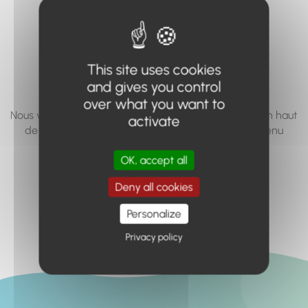
vous cherchez à
accéder n'existe
pas... ou plus.
This site uses cookies
and gives you control
over what you want to
Nous vous invitons à utiliser le moteur de recherche en haut
activate
de page, ou à utiliser le menu pour trouver le contenu
recherché.
OK, accept all
Retour à l'accueil
Deny all cookies
Personalize
Privacy policy