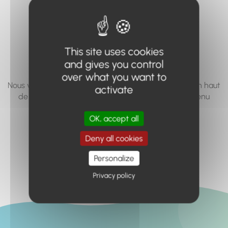
vous cherchez à
accéder n'existe
pas... ou plus.
This site uses cookies
and gives you control
over what you want to
Nous vous invitons à utiliser le moteur de recherche en haut
activate
de page, ou à utiliser le menu pour trouver le contenu
recherché.
OK, accept all
Retour à l'accueil
Deny all cookies
Personalize
Privacy policy