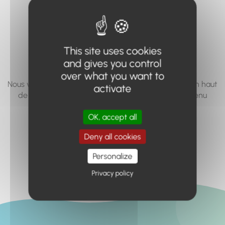
vous cherchez à
accéder n'existe
pas... ou plus.
This site uses cookies
and gives you control
over what you want to
Nous vous invitons à utiliser le moteur de recherche en haut
activate
de page, ou à utiliser le menu pour trouver le contenu
recherché.
OK, accept all
Retour à l'accueil
Deny all cookies
Personalize
Privacy policy