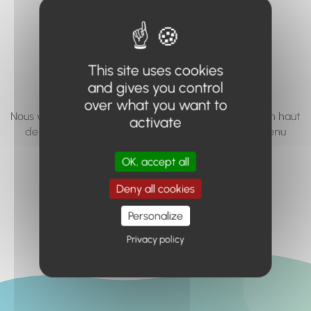
vous cherchez à
accéder n'existe
pas... ou plus.
This site uses cookies
and gives you control
over what you want to
Nous vous invitons à utiliser le moteur de recherche en haut
activate
de page, ou à utiliser le menu pour trouver le contenu
recherché.
OK, accept all
Retour à l'accueil
Deny all cookies
Personalize
Privacy policy