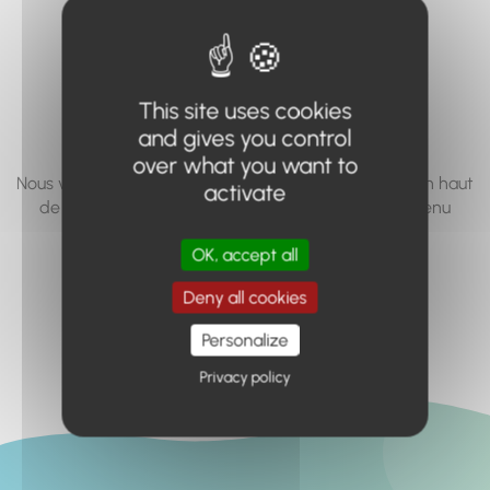
vous cherchez à
accéder n'existe
pas... ou plus.
This site uses cookies
and gives you control
over what you want to
Nous vous invitons à utiliser le moteur de recherche en haut
activate
de page, ou à utiliser le menu pour trouver le contenu
recherché.
OK, accept all
Retour à l'accueil
Deny all cookies
Personalize
Privacy policy