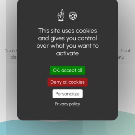
vous cherchez à
accéder n'existe
pas... ou plus.
This site uses cookies
and gives you control
over what you want to
Nous vous invitons à utiliser le moteur de recherche en haut
activate
de page, ou à utiliser le menu pour trouver le contenu
recherché.
OK, accept all
Retour à l'accueil
Deny all cookies
Personalize
Privacy policy