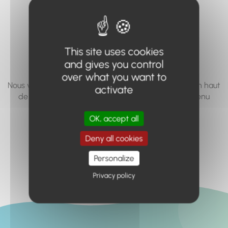
vous cherchez à
accéder n'existe
pas... ou plus.
This site uses cookies
and gives you control
over what you want to
Nous vous invitons à utiliser le moteur de recherche en haut
activate
de page, ou à utiliser le menu pour trouver le contenu
recherché.
OK, accept all
Retour à l'accueil
Deny all cookies
Personalize
Privacy policy