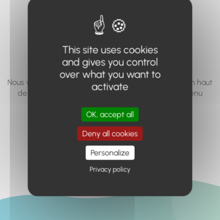
vous cherchez à
accéder n'existe
pas... ou plus.
This site uses cookies
and gives you control
over what you want to
Nous vous invitons à utiliser le moteur de recherche en haut
activate
de page, ou à utiliser le menu pour trouver le contenu
recherché.
OK, accept all
Retour à l'accueil
Deny all cookies
Personalize
Privacy policy