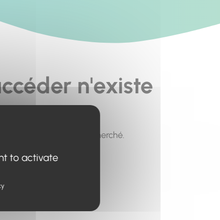
ccéder n'existe
pour trouver le contenu recherché.
nt to activate
cy