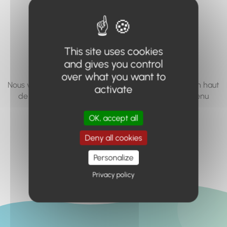
vous cherchez à
accéder n'existe
pas... ou plus.
This site uses cookies
and gives you control
over what you want to
Nous vous invitons à utiliser le moteur de recherche en haut
activate
de page, ou à utiliser le menu pour trouver le contenu
recherché.
OK, accept all
Retour à l'accueil
Deny all cookies
Personalize
Privacy policy