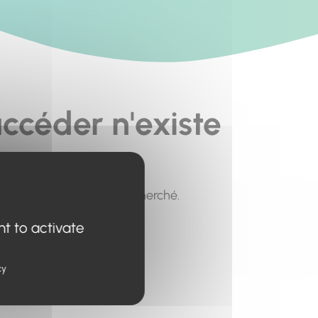
ccéder n'existe
pour trouver le contenu recherché.
nt to activate
cy