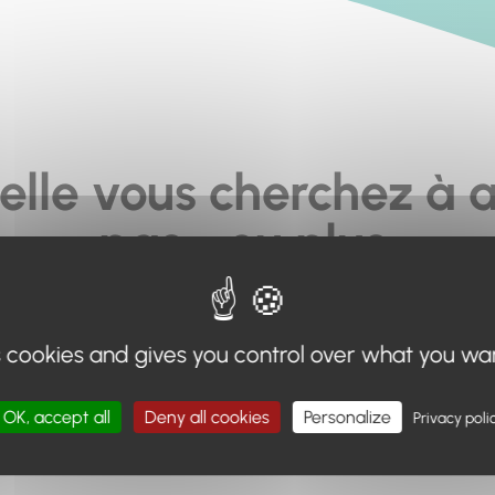
elle vous cherchez à a
pas... ou plus.
moteur de recherche en haut de page, ou à utiliser le menu 
s cookies and gives you control over what you wa
Retour à l'accueil
OK, accept all
Deny all cookies
Personalize
Privacy poli