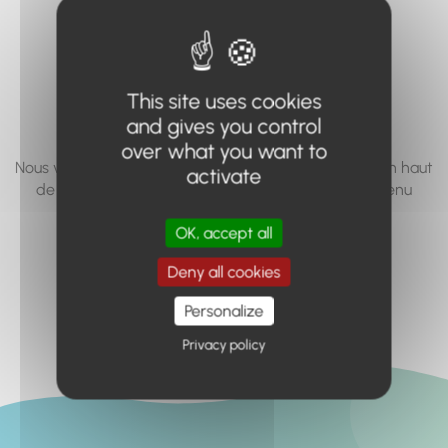
vous cherchez à
accéder n'existe
pas... ou plus.
This site uses cookies
and gives you control
over what you want to
Nous vous invitons à utiliser le moteur de recherche en haut
activate
de page, ou à utiliser le menu pour trouver le contenu
recherché.
OK, accept all
Retour à l'accueil
Deny all cookies
Personalize
Privacy policy