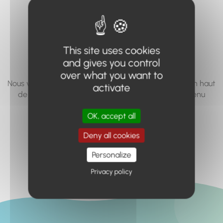
vous cherchez à
accéder n'existe
pas... ou plus.
This site uses cookies
and gives you control
over what you want to
Nous vous invitons à utiliser le moteur de recherche en haut
activate
de page, ou à utiliser le menu pour trouver le contenu
recherché.
OK, accept all
Retour à l'accueil
Deny all cookies
Personalize
Privacy policy