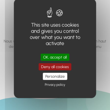
vous cherchez à
accéder n'existe
pas... ou plus.
This site uses cookies
and gives you control
over what you want to
Nous vous invitons à utiliser le moteur de recherche en haut
activate
de page, ou à utiliser le menu pour trouver le contenu
recherché.
OK, accept all
Retour à l'accueil
Deny all cookies
Personalize
Privacy policy