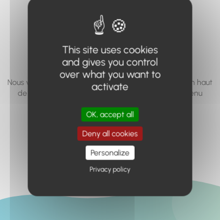
vous cherchez à
accéder n'existe
pas... ou plus.
This site uses cookies
and gives you control
over what you want to
Nous vous invitons à utiliser le moteur de recherche en haut
activate
de page, ou à utiliser le menu pour trouver le contenu
recherché.
OK, accept all
Retour à l'accueil
Deny all cookies
Personalize
Privacy policy