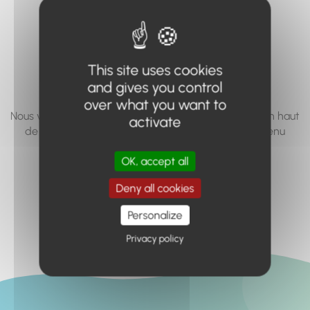
vous cherchez à
accéder n'existe
pas... ou plus.
This site uses cookies
and gives you control
over what you want to
Nous vous invitons à utiliser le moteur de recherche en haut
activate
de page, ou à utiliser le menu pour trouver le contenu
recherché.
OK, accept all
Retour à l'accueil
Deny all cookies
Personalize
Privacy policy