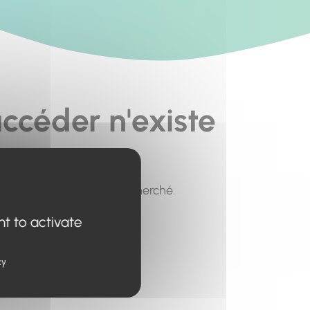
ccéder n'existe
pour trouver le contenu recherché.
nt to activate
cy