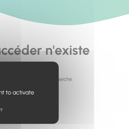
ccéder n'existe
pour trouver le contenu recherché.
nt to activate
cy