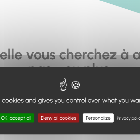
elle vous cherchez à a
pas... ou plus.
moteur de recherche en haut de page, ou à utiliser le menu 
s cookies and gives you control over what you wa
Retour à l'accueil
OK, accept all
Deny all cookies
Personalize
Privacy poli