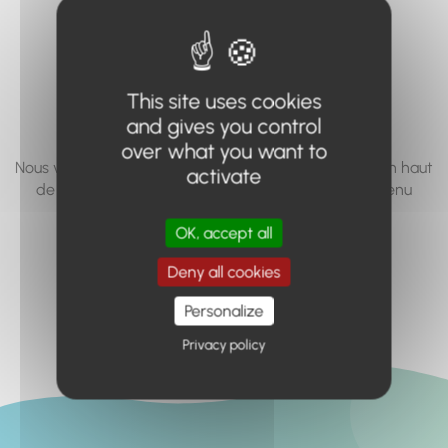
vous cherchez à
accéder n'existe
pas... ou plus.
This site uses cookies
and gives you control
over what you want to
Nous vous invitons à utiliser le moteur de recherche en haut
activate
de page, ou à utiliser le menu pour trouver le contenu
recherché.
OK, accept all
Retour à l'accueil
Deny all cookies
Personalize
Privacy policy