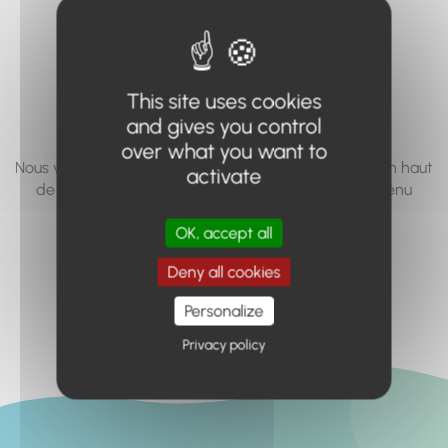
vous cherchez à
accéder n'existe
pas... ou plus.
This site uses cookies
and gives you control
over what you want to
Nous vous invitons à utiliser le moteur de recherche en haut
activate
de page, ou à utiliser le menu pour trouver le contenu
recherché.
OK, accept all
Retour à l'accueil
Deny all cookies
Personalize
Privacy policy