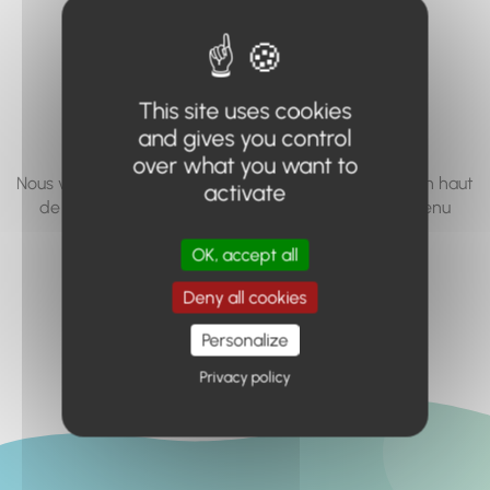
vous cherchez à
accéder n'existe
pas... ou plus.
This site uses cookies
and gives you control
over what you want to
Nous vous invitons à utiliser le moteur de recherche en haut
activate
de page, ou à utiliser le menu pour trouver le contenu
recherché.
OK, accept all
Retour à l'accueil
Deny all cookies
Personalize
Privacy policy