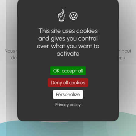
vous cherchez à
accéder n'existe
pas... ou plus.
This site uses cookies
and gives you control
over what you want to
Nous vous invitons à utiliser le moteur de recherche en haut
activate
de page, ou à utiliser le menu pour trouver le contenu
recherché.
OK, accept all
Retour à l'accueil
Deny all cookies
Personalize
Privacy policy