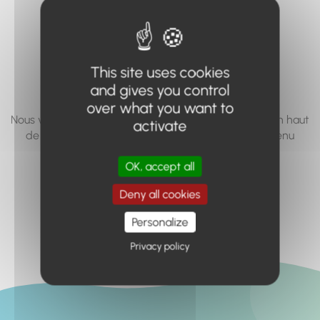
vous cherchez à
accéder n'existe
pas... ou plus.
This site uses cookies
and gives you control
over what you want to
Nous vous invitons à utiliser le moteur de recherche en haut
activate
de page, ou à utiliser le menu pour trouver le contenu
recherché.
OK, accept all
Retour à l'accueil
Deny all cookies
Personalize
Privacy policy