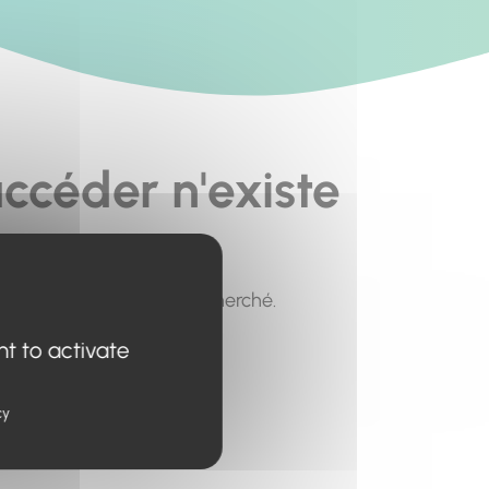
ccéder n'existe
pour trouver le contenu recherché.
nt to activate
cy