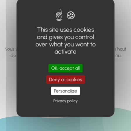
vous cherchez à
accéder n'existe
pas... ou plus.
This site uses cookies
and gives you control
over what you want to
Nous vous invitons à utiliser le moteur de recherche en haut
activate
de page, ou à utiliser le menu pour trouver le contenu
recherché.
OK, accept all
Retour à l'accueil
Deny all cookies
Personalize
Privacy policy