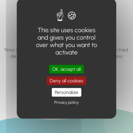
vous cherchez à
accéder n'existe
pas... ou plus.
This site uses cookies
and gives you control
over what you want to
Nous vous invitons à utiliser le moteur de recherche en haut
activate
de page, ou à utiliser le menu pour trouver le contenu
recherché.
OK, accept all
Retour à l'accueil
Deny all cookies
Personalize
Privacy policy